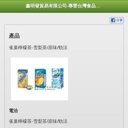
鑫明發貿易有限公司-專營台灣食品用品出口 台湾食品輸出 대만 음식 수출
產品
雀巢檸檬茶-雪梨茶/原味/勁涼
電洽
雀巢檸檬茶-雪梨茶/原味/勁涼